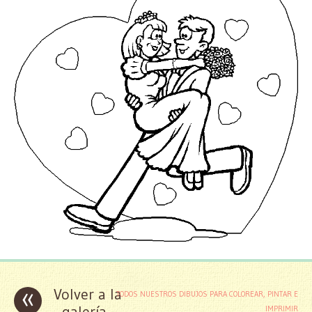
«
Volver a la
TODOS NUESTROS DIBUJOS PARA COLOREAR, PINTAR E
galería
IMPRIMIR