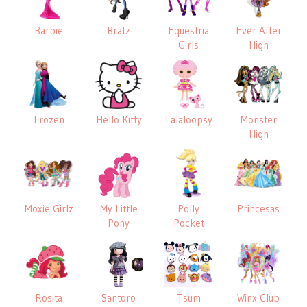
Barbie
Bratz
Equestria
Ever After
Girls
High
Frozen
Hello Kitty
Lalaloopsy
Monster
High
Moxie Girlz
My Little
Polly
Princesas
Pony
Pocket
Rosita
Santoro
Tsum
Winx Club