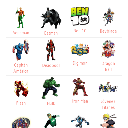
Ben 10
Beyblade
Aquaman
Batman
Digimon
Dragon
Capitán
Deadpool
Ball
América
Iron Man
Jóvenes
Flash
Hulk
Titanes