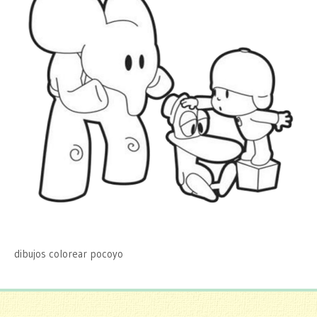
dibujos colorear pocoyo