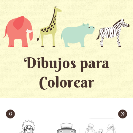
Dibujos para
Colorear
«
»