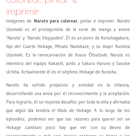
imprimir
Imágenes de
Naruto para colorear
, pintar e imprimir. Naruto
Uzumaki es el protagonista de la serie de manga y anime
‘Naruto’ y ‘Naruto Shippuden’. Él es un joven de Konohagakure,
hijo del Cuarto Hokage, Minato Namikaze, y su mujer Kushina
Uzumaki. Es la reencarnación de Asura Ōtsutsuki. Naruto es
miembro del equipo Kakashi, junto a Sakura Haruno y Sasuke
Uchiha. Actualmente él es el séptimo Hokage de Konoha.
Naruto ha sufrido prejuicios y soledad en la infancia,
desarrollando una ansia por el reconocimiento y la aceptación.
Para lograrlo, él se imponía desafíos por toda la villa y afirmaba
que algún día tendría el título de Hokage. A lo largo de los
episodios, podemos ver que sus razones para querer ser un
Hokage cambian: poco hay que ver con su deseo de
reconocimiento y más con querer proteger su hogar y las