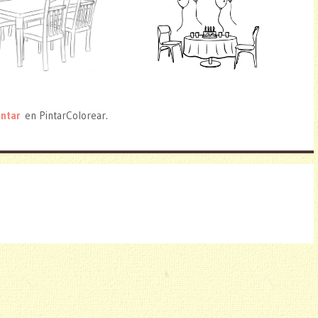
intar
en PintarColorear.