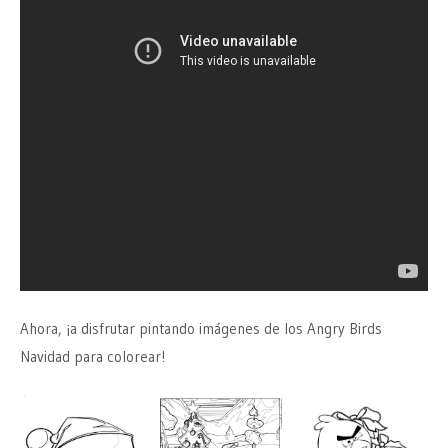
Ahora, ¡a disfrutar pintando imágenes de los Angry Birds
Navidad para colorear!