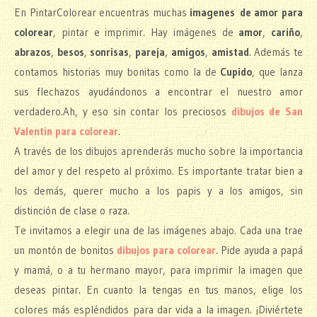
En PintarColorear encuentras muchas
imagenes de amor para
colorear
, pintar e imprimir. Hay imágenes de
amor
,
cariño
,
abrazos
,
besos
,
sonrisas
,
pareja
,
amigos
,
amistad
. Además te
contamos historias muy bonitas como la de
Cupido
, que lanza
sus flechazos ayudándonos a encontrar el nuestro amor
verdadero.Ah, y eso sin contar los preciosos
dibujos de San
Valentin para colorear
.
A través de los dibujos aprenderás mucho sobre la importancia
del amor y del respeto al próximo. Es importante tratar bien a
los demás, querer mucho a los papis y a los amigos, sin
distinción de clase o raza.
Te invitamos a elegir una de las imágenes abajo. Cada una trae
un montón de bonitos
dibujos para colorear
. Pide ayuda a papá
y mamá, o a tu hermano mayor, para imprimir la imagen que
deseas pintar. En cuanto la tengas en tus manos, elige los
colores más espléndidos para dar vida a la imagen. ¡Diviértete