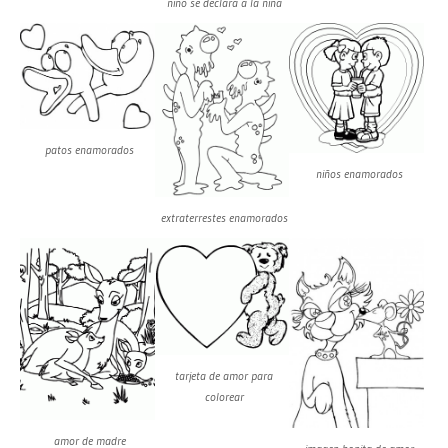
niño se declara a la niña
patos enamorados
niños enamorados
extraterrestes enamorados
tarjeta de amor para
colorear
amor de madre