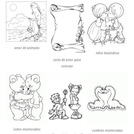
amor de animales
niños besándose
carta de amor para
colorear
ositos enamorados
culebras enamoradas