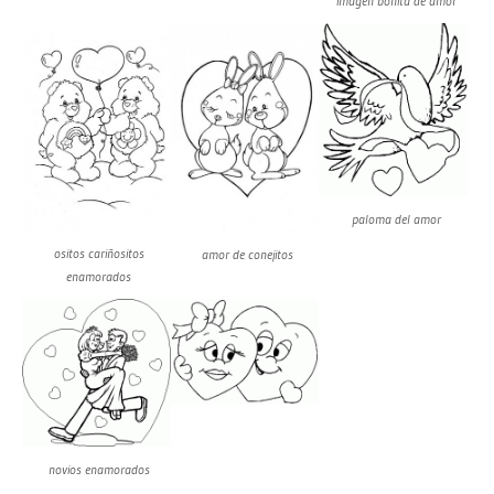
imagen bonita de amor
paloma del amor
ositos cariñositos
amor de conejitos
enamorados
novios enamorados