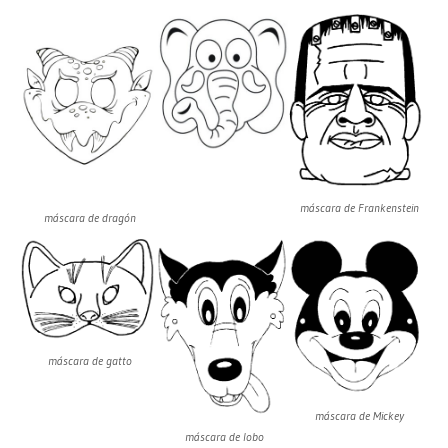
máscara de Frankenstein
máscara de dragón
máscara de gatto
máscara de Mickey
máscara de lobo