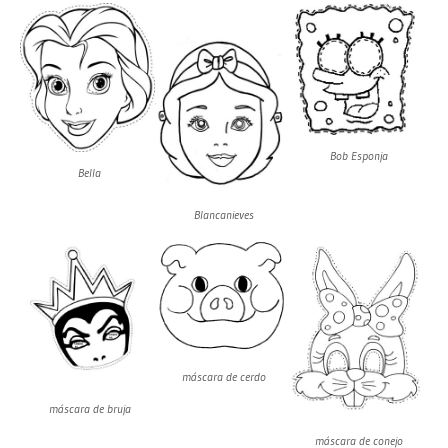
Bob Esponja
Bella
Blancanieves
máscara de cerdo
máscara de bruja
máscara de conejo