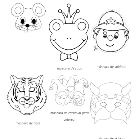
máscara de soldado
máscara de sapo
mascara de carnaval para
colorear
máscara de tigre
máscara de vickingo