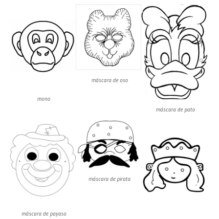
máscara de oso
mono
máscara de pato
máscara de pirata
máscara de payaso