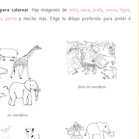
para colorear
. Hay imágenes de
león
,
vaca
,
jirafa
,
mono
,
tigre
,
o
,
perro
y mucho más. Elige tu dibujo preferido para pintar e
fotos de mamíferos
los mamíferos