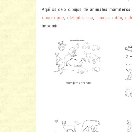
Aquí os dejo dibujos de
animales mamiferos 
rinoceronte
,
elefante
,
oso
,
conejo
,
ratón
,
gat
imprimir.
mamíferos del zoo