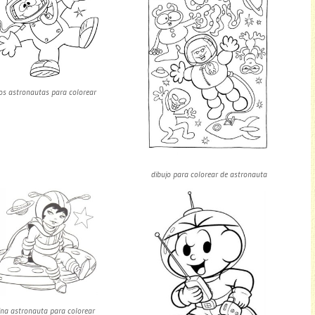
jos astronautas para colorear
dibujo para colorear de astronauta
na astronauta para colorear