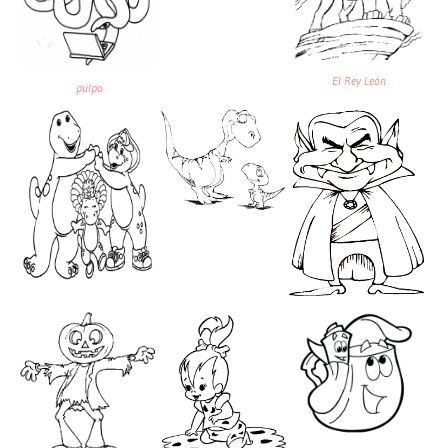
El Rey León
pulpo