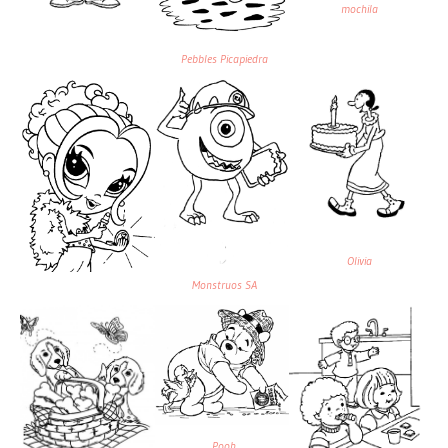
mochila
Pebbles Picapiedra
Olivia
Monstruos SA
Pooh