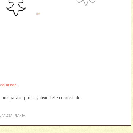
 colorear
.
mamá para imprimir y diviértete coloreando.
URALEZA
PLANTA