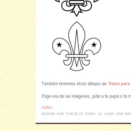
También tenemos otros dibujos de
flores para
Elige una de las imágenes, pide a tu papá o tu 
FLORES
AZUCENA
FLOR
FLOR DE LIS
FLORES
LILI
LILIUM
LIRIO
NAT