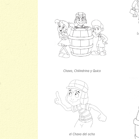
L
Chavo, Chilindrina y Quico
el Chavo del ocho