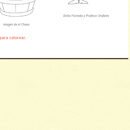
Doña Florinda y Profesor Jirafales
imagen de el Chavo
 para colorear
.