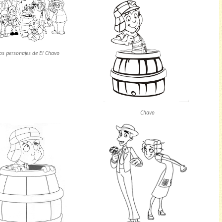
os personajes de El Chavo
Chavo