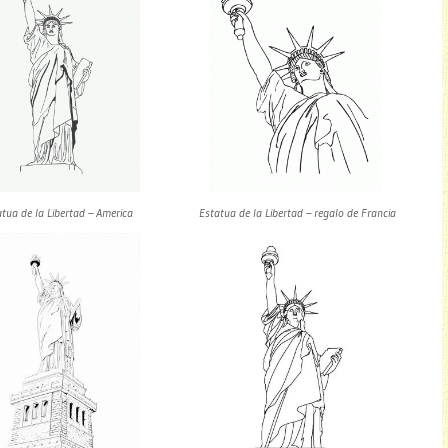
tua de la Libertad – America
Estatua de la Libertad – regalo de Francia