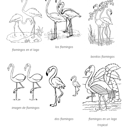
los flamingos
flamingos en el lago
bonitos flamingos
imagen de flamingos
flamingos en un lago
dos flamingos
tropical