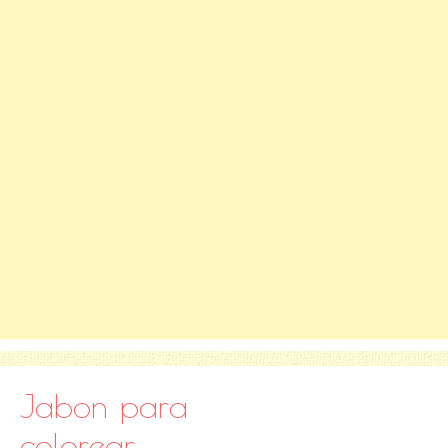
Jabon para
colorear