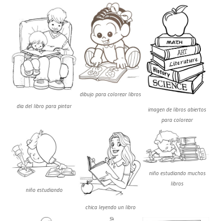
dibujo para colorear libros
dia del libro para pintar
imagen de libros abiertos
para colorear
niño estudiando muchos
libros
niño estudiando
chica leyendo un libro