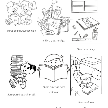
niños se divierten leyendo
el libro y sus amigos
libro para dibujar
libros abiertos para
colorear
libro para imprimir gratis
libros colorear