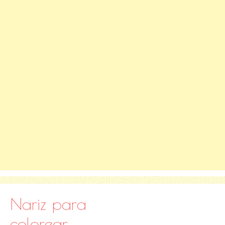
Nariz para
colorear