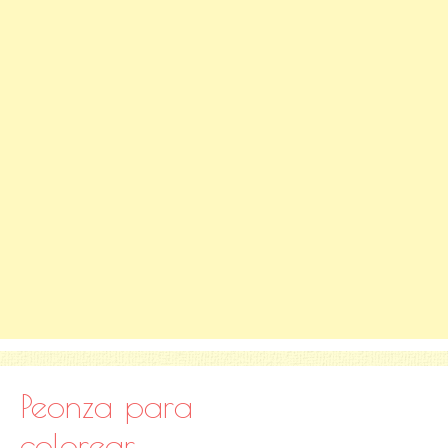
Peonza para
colorear