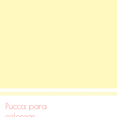
Pucca para
colorear