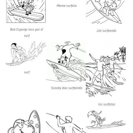
Minnie surfista
Bob Esponja loco por el
Lilo surfeando
surf
surf
Scooby doo surfeando
los surfistas