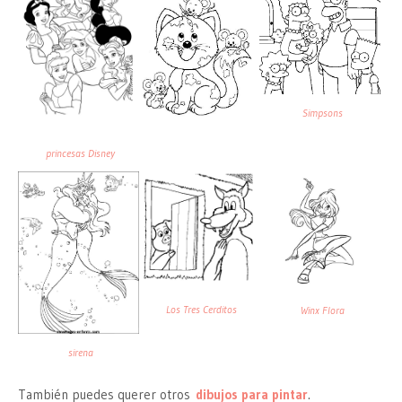
Simpsons
princesas Disney
Los Tres Cerditos
Winx Flora
sirena
También puedes querer otros
dibujos para pintar
.