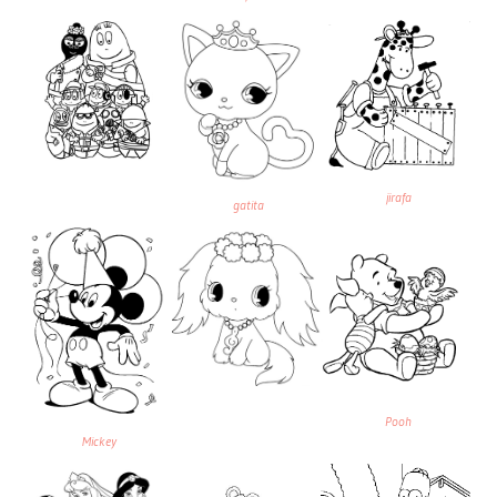
jirafa
gatita
Pooh
Mickey