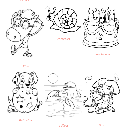
caracoles
cumpleaños
cabra
Dalmatas
Dora
delfines