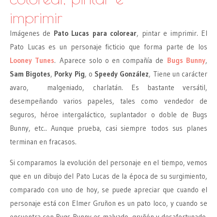
imprimir
Imágenes de
Pato Lucas para colorear
, pintar e imprimir. El
Pato Lucas es un personaje ficticio que forma parte de los
Looney Tunes
. Aparece solo o en compañía de
Bugs Bunny
,
Sam Bigotes
,
Porky Pig
, o
Speedy González
, Tiene un carácter
avaro, malgeniado, charlatán. Es bastante versátil,
desempeñando varios papeles, tales como vendedor de
seguros, héroe intergaláctico, suplantador o doble de Bugs
Bunny, etc.. Aunque prueba, casi siempre todos sus planes
terminan en fracasos.
Si comparamos la evolución del personaje en el tiempo, vemos
que en un dibujo del Pato Lucas de la época de su surgimiento,
comparado con uno de hoy, se puede apreciar que cuando el
personaje está con Elmer Gruñon es un pato loco, y cuando se
encuentra con Bugs Bunny es malvado, gruñón y desafortunado.