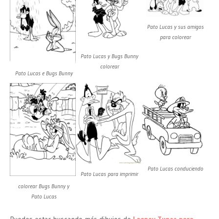
Pato Lucas y sus amigos
para colorear
Pato Lucas y Bugs Bunny
colorear
Pato Lucas e Bugs Bunny
Pato Lucas conduciendo
Pato Lucas para imprimir
colorear Bugs Bunny y
Pato Lucas