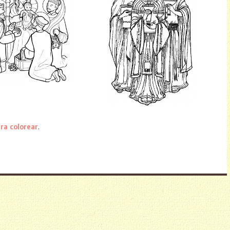
ara colorear
.