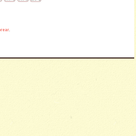
orear
.