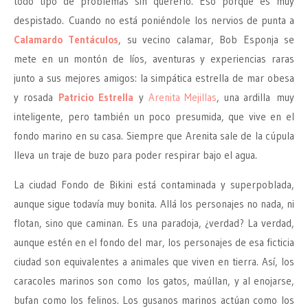
todo tipo de problemas sin quererlo. Eso porque es muy
despistado. Cuando no está poniéndole los nervios de punta a
Calamardo Tentáculos
, su vecino calamar, Bob Esponja se
mete en un montón de líos, aventuras y experiencias raras
junto a sus mejores amigos: la simpática estrella de mar obesa
y rosada
Patricio Estrella
y
Arenita Mejillas
, una ardilla muy
inteligente, pero también un poco presumida, que vive en el
fondo marino en su casa. Siempre que Arenita sale de la cúpula
lleva un traje de buzo para poder respirar bajo el agua.
La ciudad Fondo de Bikini está contaminada y superpoblada,
aunque sigue todavía muy bonita. Allá los personajes no nada, ni
flotan, sino que caminan. Es una paradoja, ¿verdad? La verdad,
aunque estén en el fondo del mar, los personajes de esa ficticia
ciudad son equivalentes a animales que viven en tierra. Así, los
caracoles marinos son como los gatos, maúllan, y al enojarse,
bufan como los felinos. Los gusanos marinos actúan como los