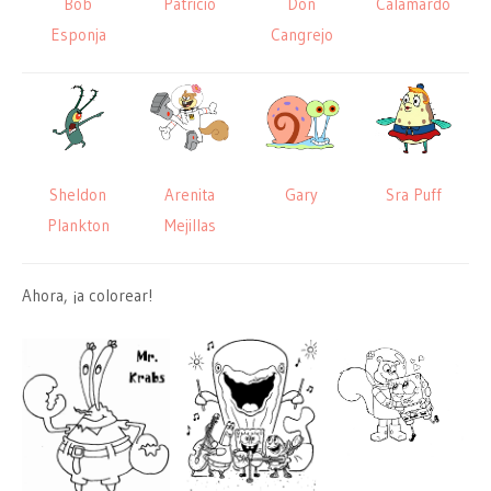
Bob
Patricio
Don
Calamardo
Esponja
Cangrejo
Sheldon
Arenita
Gary
Sra Puff
Plankton
Mejillas
Ahora, ¡a colorear!