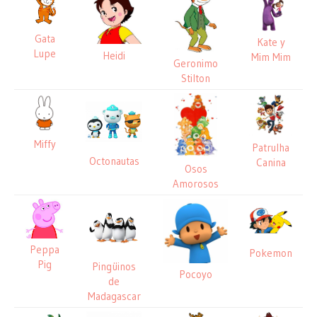
Gata
Kate y
Lupe
Heidi
Mim Mim
Geronimo
Stilton
Miffy
Patrulha
Octonautas
Canina
Osos
Amorosos
Peppa
Pokemon
Pig
Pingüinos
Pocoyo
de
Madagascar