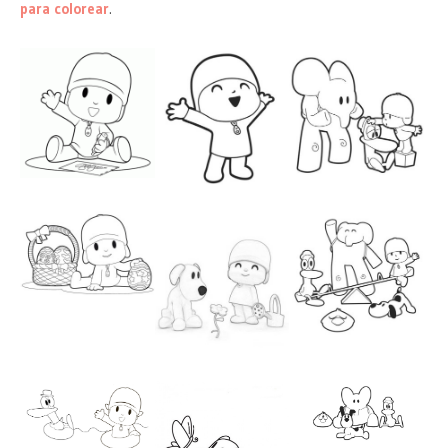
para colorear
.