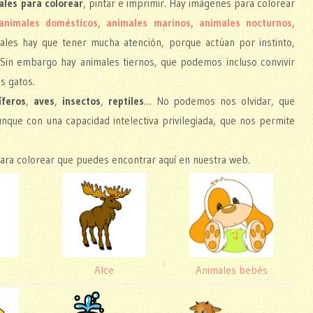
ales para colorear
, pintar e imprimir. Hay imágenes para colorear
animales domésticos
,
animales marinos
,
animales nocturnos
,
ales hay que tener mucha atención, porque actúan por instinto,
a. Sin embargo hay animales tiernos, que podemos incluso convivir
s gatos.
feros
,
aves
,
insectos
,
reptiles
… No podemos nos olvidar, que
que con una capacidad intelectiva privilegiada, que nos permite
para colorear que puedes encontrar aquí en nuestra web.
Alce
Animales bebés