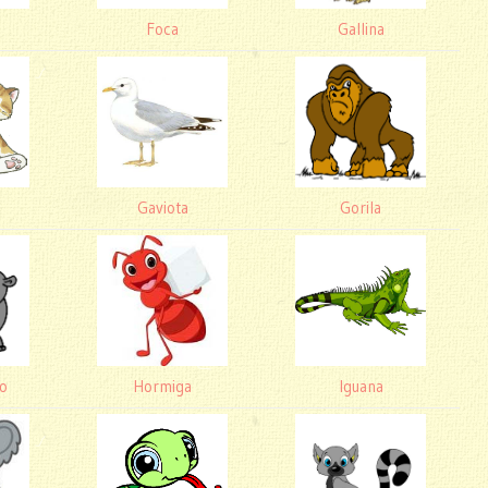
Foca
Gallina
Gaviota
Gorila
o
Hormiga
Iguana