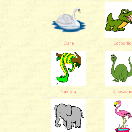
Cisne
Cocodrilo
Culebra
Dinosauri