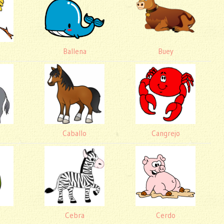
Ballena
Buey
Caballo
Cangrejo
Cebra
Cerdo