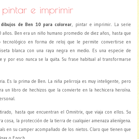
pintar e imprimir
s
dibujos de Ben 10 para colorear
, pintar e imprimir. La serie
0 años. Ben era un niño humano promedio de diez años, hasta que
o tecnológico en forma de reloj que le permite convertirse en
amiseta blanca con una raya negra en medio. Es una especie de
e y por eso nunca se la quita. Su frase habitual al transformarse
a. Es la prima de Ben. La niña pelirroja es muy inteligente, pero
a un libro de hechizos que la convierte en la hechicera heroína.
ersonal.
irado, hasta que encuentran el Omnitrix, que viaja con ellos. Su
ra cosa, la protección de la tierra de cualquier amenaza alienígena.
 país en su camper acompañado de los nietos. Claro que tienen que
ilgax o Enoch.