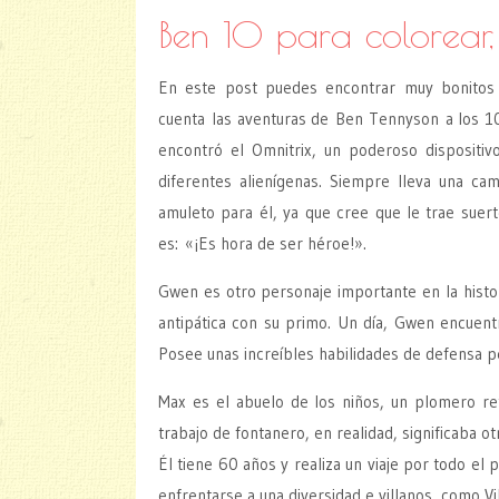
Ben 10 para colorear, 
En este post puedes encontrar muy bonito
cuenta las aventuras de Ben Tennyson a los 1
encontró el Omnitrix, un poderoso dispositiv
diferentes alienígenas. Siempre lleva una c
amuleto para él, ya que cree que le trae suert
es: «¡Es hora de ser héroe!».
Gwen es otro personaje importante en la histori
antipática con su primo. Un día, Gwen encuentr
Posee unas increíbles habilidades de defensa p
Max es el abuelo de los niños, un plomero ret
trabajo de fontanero, en realidad, significaba ot
Él tiene 60 años y realiza un viaje por todo el
enfrentarse a una diversidad e villanos, como V